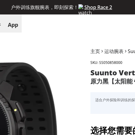
户外训练旗舰腕表，即刻探索！
Shop Race 2
件
App
主页
运动腕表
Suu
SKU:
SS050858000
Suunto Vert
原力黑【太阳能
适合户外探险和训练的
选择您需要