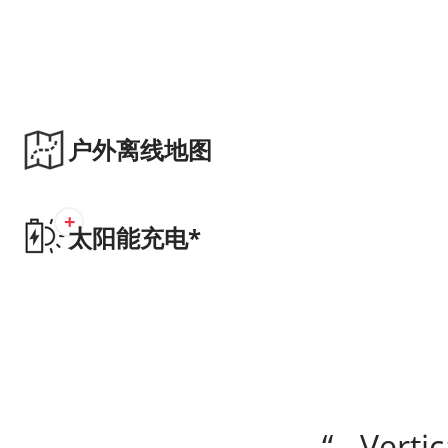
户外离线地图
+
太阳能充电*
“...V