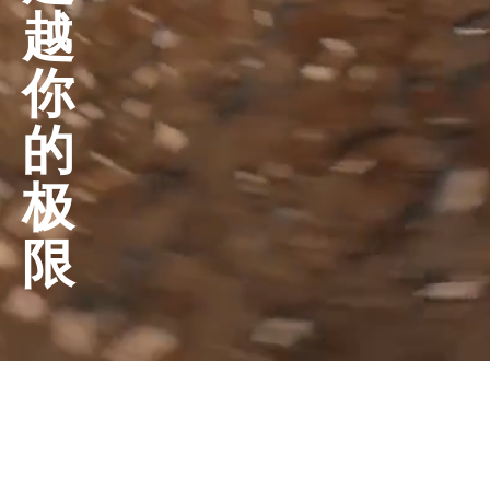
越
你
的
极
限