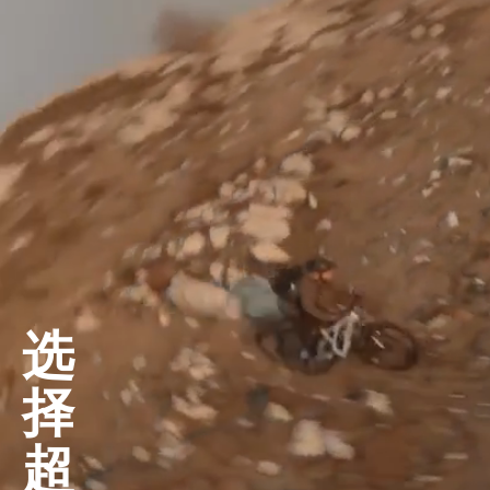
选
择
超