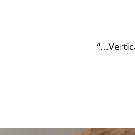
“...V