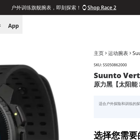
户外训练旗舰腕表，即刻探索！
Shop Race 2
件
App
主页
运动腕表
Suu
SKU:
SS050862000
Suunto Vert
原力黑【太阳能
适合户外探险和训练的
选择您需要