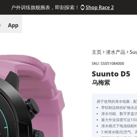
户外训练旗舰腕表，即刻探索！
Shop Race 2
件
App
主页
潜水产品
Su
SKU:
SS051084000
Suunto D5
乌梅紫
易于使用的潜水电脑，
带铝制边框的矿物水
潜水功能、数字罗盘功能以
最大作业深度可达10
潜水模式下电池续航时间
5 种潜水模式(空气