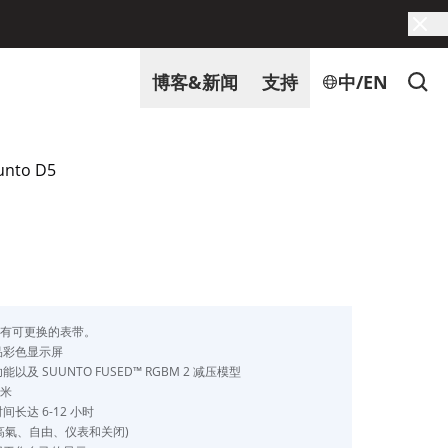
博客&新闻
支持
中/EN
unto D5
配有可更换的表带。
品彩色显示屏
及 SUUNTO FUSED™ RGBM 2 减压模型
0米
长达 6-12 小时
、高氣、自由、仪表和关闭)