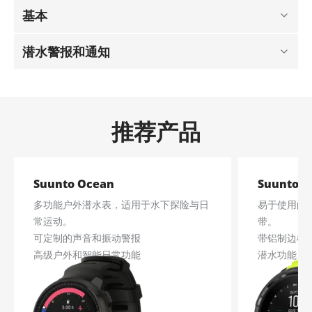
基本
潜水警报和通知
推荐产品
Suunto Ocean
Suunto D
多功能户外潜水表，适用于水下探险与日
易于使用的
常运动。
带。
可定制的声音和振动警报
带铝制边框
高级户外和智能日常功能
潜水功能、数
多种潜水模式、多场景报警
FUSED™ R
无线罐压显示，可视化潜水记录
最大作业深度
无线数据同步，广泛地图采集
潜水模式下电