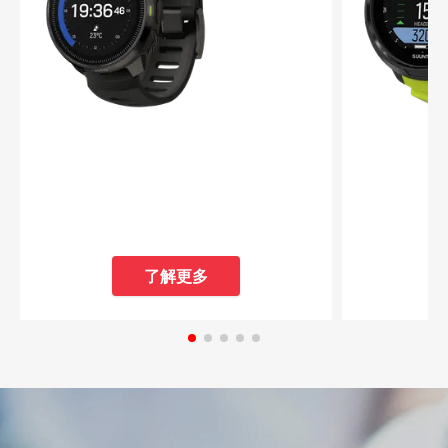
使用 Suunto B¨¹hlmann 16 GF 算法确
5 种潜水模
定减压方案
关闭)
可定制的潜
使用 Suunt
了解更多