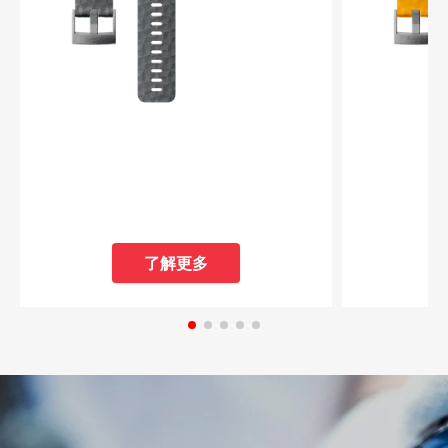
• 兼容Suunto Spartan Sport, Suunto
• 兼容Suunto
Spartan Sport Wrist HR/Baro、
Spartan Sp
Suunto7
、Suuntu9和
Suunto9 Baro
手
Suunto7
、S
表
表
• 专为高强度训练而设计
• 专为高强
• 耐水
• 耐水
• 也可与
Suunto D5
搭配使用，适合日常
• 也可与
Suu
穿着。潜水请参阅
潜水带
穿着。潜水
了解更多