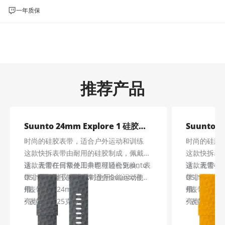
一年质保
推荐产品
Suunto 24mm Explore 1 硅胶表带
时尚的硅胶表带，适合户外运动和训练
时尚的硅胶
这款快拆表带由耐用的硅胶制成，佩戴舒
这款快拆表
适，无需任何额外工具即可轻松更换。表
这款表带在日常使用中也很适合Suunto
适，无需任
这款表带在日
带非常适合手腕，非常适合全能运动使
D5。我们建议在潜水时使用
Suunto潜水
带非常适合
D5。我们
用。
带
• 表带宽度24mm
。
用。
带
• 表带宽度2
。
亮点
• 表带重量25克
亮点
• 表带重量2
• 适合手腕尺寸130-230mm
• 适合手腕尺