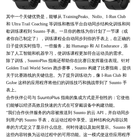
其中一个关键优势是，能够从 TrainingPeaks、Nolïo、I-Run Club
和 Ultra Trail Coaching 等训练和教练平台自动同步结构化训练和间
歇训练课程到 Suunto 手表。一旦你的教练为你计划了一节课（或
者你自己制定了），训练课程会自动同步到你的手表上，在正确的
日子提供实时指导。一些服务，如 Humango 和 AI Endurance，添
加了人工智能和机器学习，使训练课程更加符合运动员的需求。
除了训练，SuuntoPlus 指南还帮助你在比赛日发挥最佳表现。针对
Golden Trail World Series 跑步赛事，Suunto 构建了比赛指南，提供
关于比赛路线的关键信息。为了提升训练动力，像 I-Run Club 和
GoJoe 这样的应用程序将他们的训练技巧和挑战带到了 Suunto 手
表上。
合作伙伴公司与 SuuntoPlus 指南的集成方式是开创性的：它使他
们能够以经济高效且快速的方式在可穿戴设备中构建功能。
“我们合作伙伴服务的内容被推送到 Suunto 的云 API，并自动同步
到用户的 Suunto 手表，在运动过程中享受。这种结构化内容以简
单的方式定义了显示什么信息、何时传递以及如何显示。Suunto 将
这些内容转换为运动过程中的可用功能。这一模式使这些应用程序