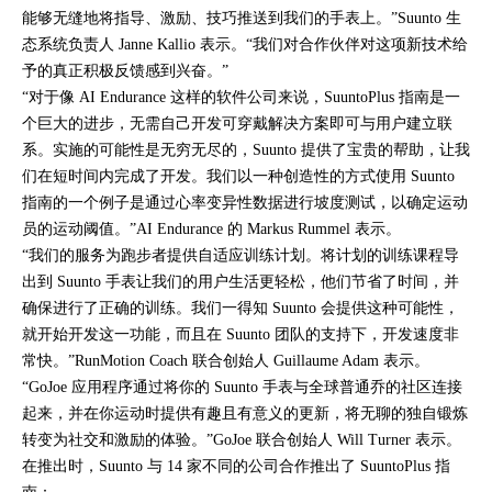
能够无缝地将指导、激励、技巧推送到我们的手表上。”Suunto 生
态系统负责人 Janne Kallio 表示。“我们对合作伙伴对这项新技术给
予的真正积极反馈感到兴奋。”
“对于像 AI Endurance 这样的软件公司来说，SuuntoPlus 指南是一
个巨大的进步，无需自己开发可穿戴解决方案即可与用户建立联
系。实施的可能性是无穷无尽的，Suunto 提供了宝贵的帮助，让我
们在短时间内完成了开发。我们以一种创造性的方式使用 Suunto
指南的一个例子是通过心率变异性数据进行坡度测试，以确定运动
员的运动阈值。”AI Endurance 的 Markus Rummel 表示。
“我们的服务为跑步者提供自适应训练计划。将计划的训练课程导
出到 Suunto 手表让我们的用户生活更轻松，他们节省了时间，并
确保进行了正确的训练。我们一得知 Suunto 会提供这种可能性，
就开始开发这一功能，而且在 Suunto 团队的支持下，开发速度非
常快。”RunMotion Coach 联合创始人 Guillaume Adam 表示。
“GoJoe 应用程序通过将你的 Suunto 手表与全球普通乔的社区连接
起来，并在你运动时提供有趣且有意义的更新，将无聊的独自锻炼
转变为社交和激励的体验。”GoJoe 联合创始人 Will Turner 表示。
在推出时，Suunto 与 14 家不同的公司合作推出了 SuuntoPlus 指