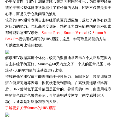
心率变异性（HRV）测量连续心跳之间时间的变化，为自主神经系
统的平衡和整体健康状况提供了有价值的见解。HRV不仅仅是关于
心率，而是关于心跳间隔的波动
较高的HRV通常表明自主神经系统更具适应性，反映了身体有效应
对压力的能力。包括高强度训练、精神压力或疾病在内的各种因素
都可能影响HRV读数。
Suunto Race
、
Suunto Vertical
和
Suunto 9
Peak Pro
提供睡眠期间的HRV跟踪，这是一种可靠且简便的方法，
可以收集可比较的数据。
解读HRV数据高度个体化，较高的数值通常表示在个人正常范围内
自主神经平衡更好。Suunto在60天内定义了一个人的正常范围，将
滚动7天的平均值与该基线进行比较。
持续较低的HRV值可能表明由于慢性压力、睡眠不足、过度训练或
潜在健康问题等因素，恢复状态受到影响。在高强度运动或比赛
后，HRV暂时低于正常范围是正常的。异常高的HRV，由应用程序
中的黄色或红色警告表示，可能表明过度恢复（副交感神经活
动），通常是对应激积累的反应。
了解更多关于Suunto的HRV跟踪